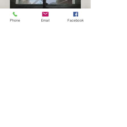
Phone
Email
Facebook